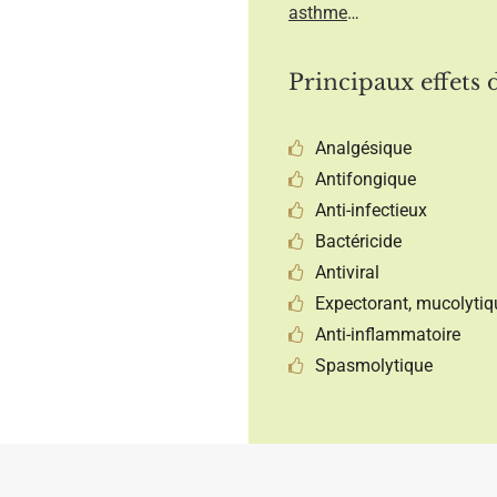
asthme
…
Principaux effets d
Analgésique
Antifongique
Anti-infectieux
Bactéricide
Antiviral
Expectorant, mucolytiq
Anti-inflammatoire
Spasmolytique