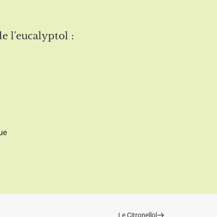
e l'eucalyptol :
ue
Le Citronellol