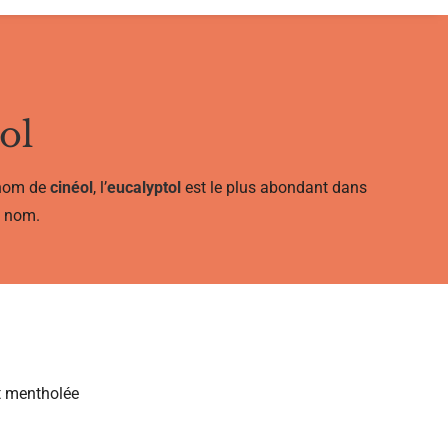
ol
 nom de
cinéol
, l’
eucalyptol
est le plus abondant dans
n nom.
t mentholée