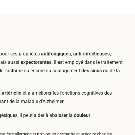
:
 pour ses propriétés
antifongiques, anti-infectieuses,
is aussi
expectorantes
. Il est employé dans le traitement
, de l’asthme ou encore du soulagement
des sinus
ou de la
 artérielle
et à améliorer les fonctions cognitives des
ant de la maladie d’Alzheimer.
ésiques, il peut aider à abaisser la
douleur
.
eut être allergène et provoquer dermatite et urticaire chez les