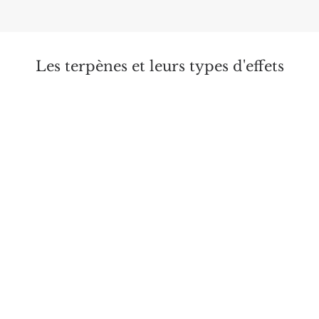
Les terpènes et leurs types d'effets
Analgésique
Antalgiques
Anti-cancérigène
anti-inflammatoires