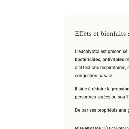
Effets et bienfaits 
L’eucalyptol est préconisé
bactéricides, antivirales
ma
d’affections respiratoires
congestion nasale.
Il aide à réduire la
pression
personnes âgées ou souffr
De par ses propriétés analg
Mise en garde :
L’Eucalyptol p