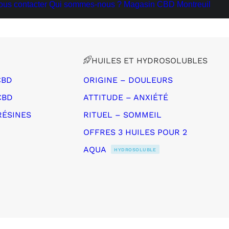
ous contacter
Qui sommes-nous ?
Magasin CBD Montreuil
HUILES ET HYDROSOLUBLES
CBD
ORIGINE – DOULEURS
CBD
ATTITUDE – ANXIÉTÉ
RÉSINES
RITUEL – SOMMEIL
OFFRES 3 HUILES POUR 2
AQUA
HYDROSOLUBLE