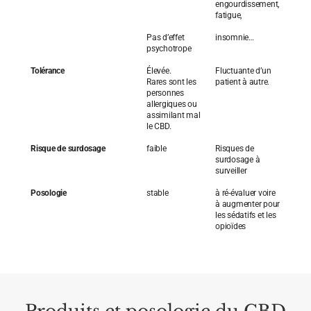
engourdissement,
fatigue,
Pas d’effet
insomnie…
psychotrope
Tolérance
Élevée.
Fluctuante d’un
Rares sont les
patient à autre.
personnes
allergiques ou
assimilant mal
le CBD.
Risque de surdosage
faible
Risques de
surdosage à
surveiller
Posologie
stable
à ré-évaluer voire
à augmenter pour
les sédatifs et les
opioïdes