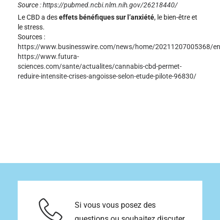
Source :
https://pubmed.ncbi.nlm.nih.gov/26218440/
t
ê
Le CBD a des
effets bénéfiques sur l’anxiété
, le bien-être et
t
le stress.
r
e
Sources :
c
https://www.businesswire.com/news/home/20211207005368/en
h
https://www.futura-
o
sciences.com/sante/actualites/cannabis-cbd-permet-
i
s
reduire-intensite-crises-angoisse-selon-etude-pilote-96830/
i
e
s
s
u
r
l
a
p
a
g
e
d
u
p
r
Si vous vous posez des
o
d
questions ou souhaitez discuter