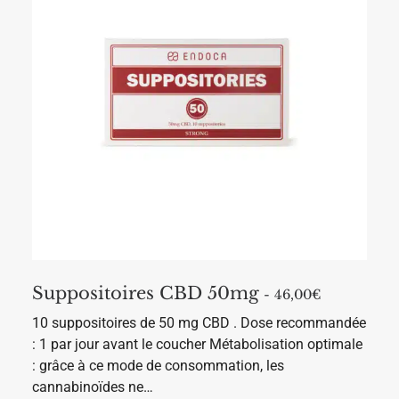
l
u
s
i
e
u
r
s
v
a
r
i
a
t
i
o
n
s
.
L
Suppositoires CBD 50mg
e
46,00
€
s
10 suppositoires de 50 mg CBD . Dose recommandée
o
p
: 1 par jour avant le coucher Métabolisation optimale
t
: grâce à ce mode de consommation, les
i
o
cannabinoïdes ne…
n