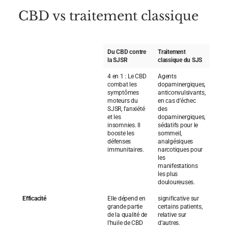
CBD vs traitement classique
Du CBD contre
Traitement
la SJSR
classique du SJS
4 en 1 : Le CBD
Agents
combat les
dopaminergiques,
symptômes
anticonvulsivants,
moteurs du
en cas d’échec
SJSR, l’anxiété
des
et les
dopaminergiques,
insomnies. Il
sédatifs pour le
booste les
sommeil,
défenses
analgésiques
immunitaires.
narcotiques pour
les
manifestations
les plus
douloureuses.
Efficacité
Elle dépend en
significative sur
grande partie
certains patients,
de la qualité de
relative sur
l’huile de CBD
d’autres.