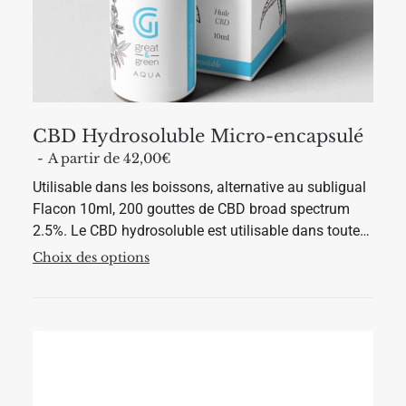
CBD Hydrosoluble Micro-encapsulé
A partir de 
42,00
€
Utilisable dans les boissons, alternative au subligual
Flacon 10ml, 200 gouttes de CBD broad spectrum
2.5%. Le CBD hydrosoluble est utilisable dans toute…
C
Choix des options
e
p
r
o
d
u
i
t
a
p