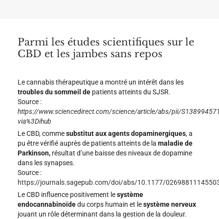
s
v
a
r
i
Parmi les études scientifiques sur le
a
CBD et les jambes sans repos
t
i
o
n
Le cannabis thérapeutique a montré un intérêt dans les
s
.
troubles du sommeil de
patients atteints du SJSR.
L
Source :
e
https://www.sciencedirect.com/science/article/abs/pii/S1389945
s
via%3Dihub
o
p
Le CBD, comme
substitut aux agents dopaminergiques
, a
t
pu être vérifié auprès de patients atteints de la
maladie de
i
Parkinson,
résultat d’une baisse des niveaux de dopamine
o
n
dans les synapses.
s
Source :
p
https://journals.sagepub.com/doi/abs/10.1177/0269881114550
e
u
Le CBD influence positivement le
système
v
endocannabinoïde
du corps humain et le
système nerveux
e
jouant un rôle déterminant dans la gestion de la douleur.
n