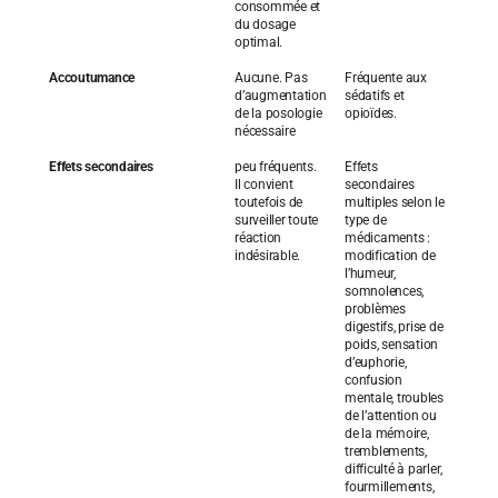
consommée et
du dosage
optimal.
Accoutumance
Aucune. Pas
Fréquente aux
d’augmentation
sédatifs et
de la posologie
opioïdes.
nécessaire
Effets secondaires
peu fréquents.
Effets
Il convient
secondaires
toutefois de
multiples selon le
surveiller toute
type de
réaction
médicaments :
indésirable.
modification de
l’humeur,
somnolences,
problèmes
digestifs, prise de
poids, sensation
d’euphorie,
confusion
mentale, troubles
de l’attention ou
de la mémoire,
tremblements,
difficulté à parler,
fourmillements,