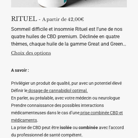
e
d
u
RITUEL
p
A partir de 
42,00
€
r
o
Sommeil difficile et insomnie Rituel est l’une de nos
d
quatre huiles de CBD premium. Déclinée en quatre
u
i
thèmes, chaque huile de la gamme Great and Green…
t
C
Choix des options
e
p
r
A savoir :
o
d
u
Privilégier un produit de qualité, pur avec un potentiel élevé
i
Définir le
dosage de cannabidiol optimal.
t
a
En parler, au préalable, avec votre médecin ou neurologue
p
Prendre connaissance des possibles interactions
l
u
médicamenteuses dans le cas d’une
prise combinée CBD et
s
médicaments
.
i
e
La prise de CBD peut être
isolée
ou
combinée
avec l’accord
u
du professionnel de santé compétent.
r