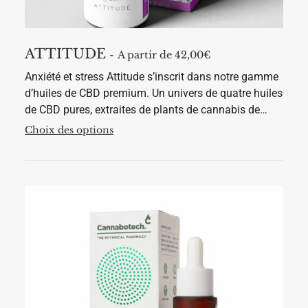
o
n
s
.
L
ATTITUDE
e
A partir de 
42,00
€
s
Anxiété et stress Attitude s’inscrit dans notre gamme
o
p
d’huiles de CBD premium. Un univers de quatre huiles
t
de CBD pures, extraites de plants de cannabis de…
i
o
C
Choix des options
n
e
s
p
p
r
e
o
u
d
v
u
e
i
n
t
t
a
ê
p
t
l
r
u
e
s
c
i
h
e
o
u