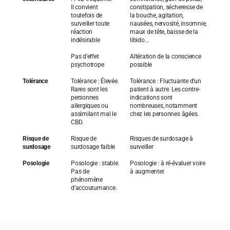
Il convient
constipation, sécheresse de
toutefois de
la bouche, agitation,
surveiller toute
nausées, nervosité, insomnie,
réaction
maux de tête, baisse de la
indésirable
libido…
Pas d’effet
Altération de la conscience
psychotrope
possible
Tolérance
Tolérance : Élevée.
Tolérance : Fluctuante d’un
Rares sont les
patient à autre. Les contre-
personnes
indications sont
allergiques ou
nombreuses, notamment
assimilant mal le
chez les personnes âgées.
CBD.
Risque de
Risque de
Risques de surdosage à
surdosage
surdosage faible
surveiller
Posologie
Posologie : stable.
Posologie : à ré-évaluer voire
Pas de
à augmenter.
phénomène
d’accoutumance.