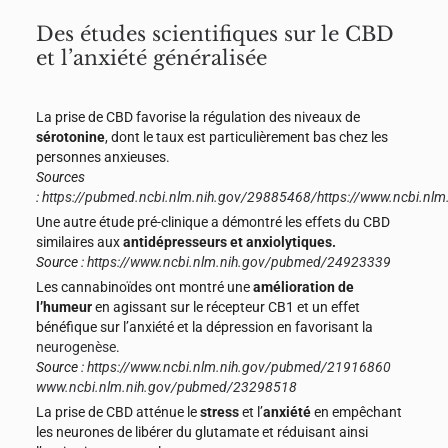
Des études scientifiques sur le CBD
et l’anxiété généralisée
La prise de CBD favorise la régulation des niveaux de
sérotonine
, dont le taux est particulièrement bas chez les
personnes anxieuses.
Sources
:
https://pubmed.ncbi.nlm.nih.gov/29885468/
https://www.ncbi.n
Une autre étude pré-clinique a démontré les effets du CBD
similaires aux
antidépresseurs et anxiolytiques.
Source :
https://www.ncbi.nlm.nih.gov/pubmed/24923339
Les cannabinoïdes ont montré une
amélioration de
l’humeur
en agissant sur le récepteur CB1 et un effet
bénéfique sur l’anxiété et la dépression en favorisant la
neurogenèse
.
Source :
https://www.ncbi.nlm.nih.gov/pubmed/21916860
www.ncbi.nlm.nih.gov/pubmed/23298518
La prise de CBD atténue le
stress
et l’
anxiété
en empêchant
les neurones de libérer du glutamate et réduisant ainsi