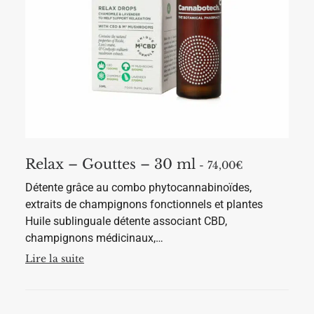
i
r
s
s
i
v
e
a
s
r
s
i
u
a
r
t
l
i
a
o
p
n
a
s
g
.
e
L
d
Relax – Gouttes – 30 ml
e
74,00
€
u
s
p
Détente grâce au combo phytocannabinoïdes,
o
r
p
o
extraits de champignons fonctionnels et plantes
t
d
Huile sublinguale détente associant CBD,
i
u
o
i
champignons médicinaux,…
n
t
s
Lire la suite
p
e
u
v
e