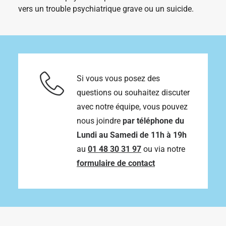
r
vers un trouble psychiatrique grave ou un suicide.
i
a
t
i
o
n
s
.
Si vous vous posez des
L
e
questions ou souhaitez discuter
s
o
avec notre équipe, vous pouvez
p
t
nous joindre
par téléphone du
i
Lundi au Samedi de 11h à 19h
o
n
au
01 48 30 31 97
ou via notre
s
p
formulaire de contact
e
u
v
e
n
t
ê
t