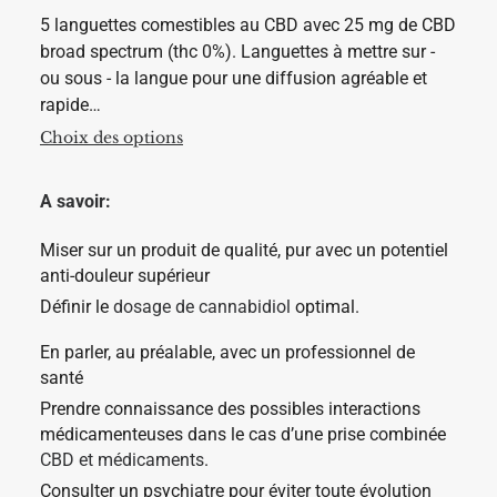
d
5 languettes comestibles au CBD avec 25 mg de CBD
u
i
broad spectrum (thc 0%). Languettes à mettre sur -
t
ou sous - la langue pour une diffusion agréable et
rapide…
C
Choix des options
e
p
r
A savoir:
o
d
u
Miser sur un produit de qualité, pur avec un potentiel
i
anti-douleur supérieur
t
a
Définir le
dosage de cannabidiol
optimal.
p
l
u
En parler, au préalable, avec un professionnel de
s
santé
i
e
Prendre connaissance des possibles interactions
u
médicamenteuses dans le cas d’une prise combinée
r
s
CBD et médicaments
.
v
Consulter un psychiatre pour éviter toute évolution
a