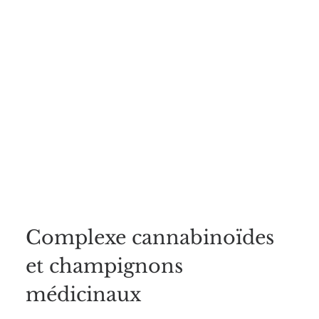
de stress et d’anxiété
que le CBD aide à apaiser comme un
anxiolitique naturel.
Offre spéciale :
3 flacons 15% full spectrum pour le prix de 2
Huile de CBD issue de la culture biologique de chanvre
industriel. Notre huile de CBD produite en Suisse n’est pas
obtenue par ajout d’isolat de CBD mais par
extraction au
CO2 Supercritique.
L’extraction au CO2 constitue la
technique la plus sûre
, la mieux maîtrisée scientifiquement
et la
plus efficace
pour préserver les cannabinoïdes et
assurer l’
effet d’entourage
.
Complexe cannabinoïdes
et champignons
médicinaux