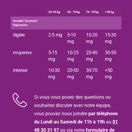
30-45 kg
45 - 70 kg
70 - 95 kg
+ 95 kg
Anxieté / Sommeil /
Dépression
légère
2-5 mg
5-10
10-20
15-30
mg
mg
mg
moyenne
5-15
10-25
20-40
30-50
mg
mg
mg
mg
intense
10-30
20-50
30-70
+50
mg
mg
mg
mg
Si vous vous posez des questions ou
souhaitez discuter avec notre équipe,
vous pouvez nous joindre
par téléphone
du Lundi au Samedi de 11h à 19h
au
01
48 30 31 97
ou via notre
formulaire de