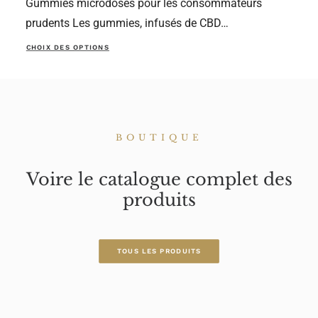
Gummies microdosés pour les consommateurs
prudents Les gummies, infusés de CBD…
Ce
CHOIX DES OPTIONS
produit
a
plusieurs
variations.
Les
options
BOUTIQUE
peuvent
être
choisies
Voire le catalogue complet des
sur
la
produits
page
du
produit
TOUS LES PRODUITS