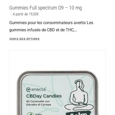
Gummies Full spectrum D9 – 10 mg
A partir de 
19,00
€
Gummies pour les consommateurs avertis Les
gummies infusés de CBD et de THC,…
Ce
CHOIX DES OPTIONS
produit
a
plusieurs
variations.
Les
options
peuvent
être
choisies
sur
la
page
du
produit