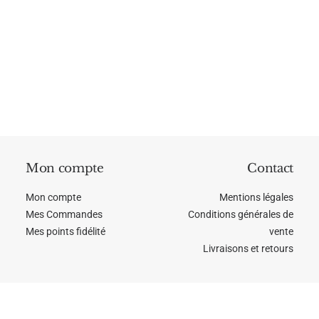
l’insomnie grâce au CBD ?
Un Français sur deux dit mal dormir. Pour une
large part de la population, bien dormir est rare
voire un vieux…
Mon compte
Contact
Mon compte
Mentions légales
Mes Commandes
Conditions générales de
Mes points fidélité
vente
Livraisons et retours