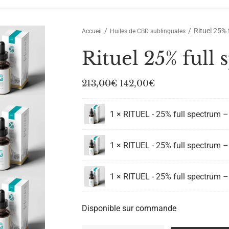
Rituel 25% 
Accueil
Huiles de CBD sublinguales
Rituel 25% full
Le
Le
213,00
€
142,00
€
prix
prix
initial
actuel
était :
est :
1 ×
RITUEL - 25% full spectrum 
213,00€.
142,00€.
1 ×
RITUEL - 25% full spectrum 
1 ×
RITUEL - 25% full spectrum 
Disponible sur commande