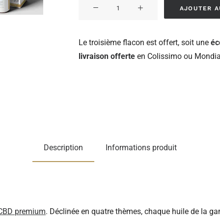
quantité
AJOUTER A
de
Rituel
Le troisième flacon est offert, soit une
éc
25%
livraison offerte
en Colissimo ou Mondial
full
spectrum
x
3
Description
Informations produit
 CBD premium
. Déclinée en quatre thèmes, chaque huile de la 