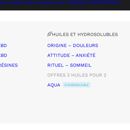
ous contacter
Qui sommes-nous ?
Magasin CBD Montreuil
HUILES ET HYDROSOLUBLES
CBD
ORIGINE – DOULEURS
CBD
ATTITUDE – ANXIÉTÉ
RÉSINES
RITUEL – SOMMEIL
OFFRES 3 HUILES POUR 2
AQUA
HYDROSOLUBLE