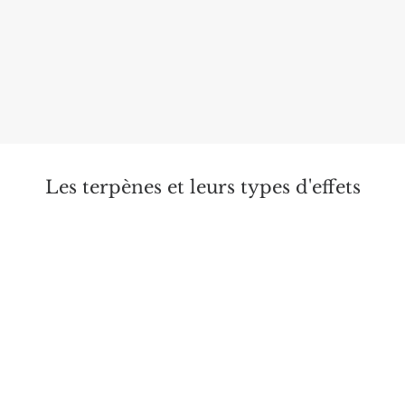
médicales en raison de sonf influence positive sur le
cortex surrénalien et le système végétatif,. Très présent
dans l’industrie pharmaceutique, le pinène est utilisé
pour son action expectorante, broncho-dilatatrice, anti-
inflammatoire et antiseptique.
Les terpènes et leurs types d'effets
Analgésique
Antalgiques
Anti-cancérigène