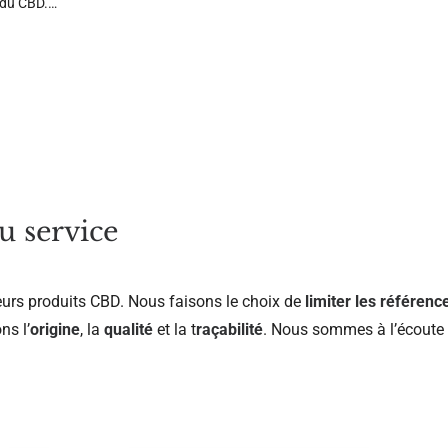
s du CBD.…
u service
eurs produits CBD. Nous faisons le choix de
limiter les référenc
ns l’
origine
, la
qualité
et la t
raçabilité
. Nous sommes à l’écoute d