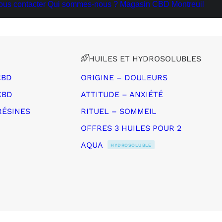
ous contacter
Qui sommes-nous ?
Magasin CBD Montreuil
HUILES ET HYDROSOLUBLES
CBD
ORIGINE – DOULEURS
CBD
ATTITUDE – ANXIÉTÉ
RÉSINES
RITUEL – SOMMEIL
OFFRES 3 HUILES POUR 2
AQUA
HYDROSOLUBLE