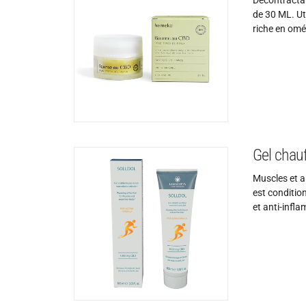
Décontractan
de 30 ML. Uti
riche en omé
Gel chau
Muscles et ar
est conditio
et anti-infl