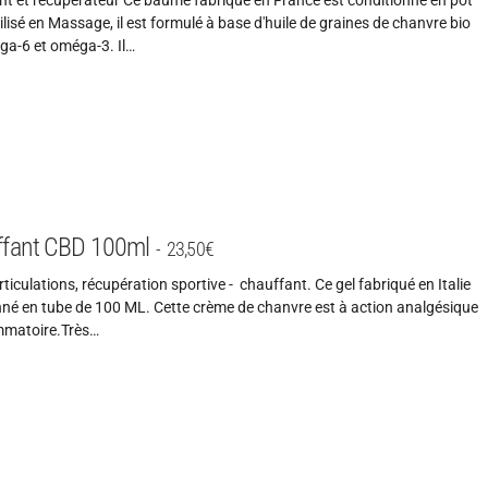
t et récupérateur Ce baume fabriqué en France est conditionné en pot
lisé en Massage, il est formulé à base d'huile de graines de chanvre bio
ga-6 et oméga-3. Il…
ffant CBD 100ml
23,50
€
ticulations, récupération sportive - chauffant. Ce gel fabriqué en Italie
nné en tube de 100 ML. Cette crème de chanvre est à action analgésique
ammatoire.Très…