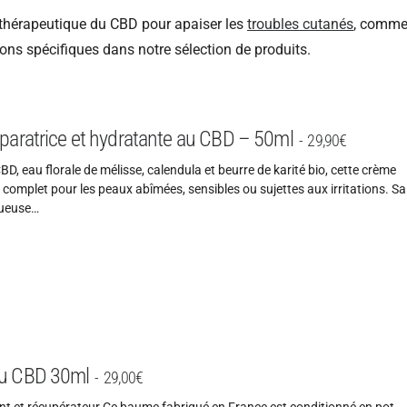
el thérapeutique du CBD pour apaiser les
troubles cutanés
, comme
ions spécifiques dans notre sélection de produits.
paratrice et hydratante au CBD – 50ml
29,90
€
BD, eau florale de mélisse, calendula et beurre de karité bio, cette crème
n complet pour les peaux abîmées, sensibles ou sujettes aux irritations. Sa
tueuse…
u CBD 30ml
29,00
€