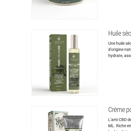
Huile sè
Une huile sè
d'origine nat
hydrate, ass
Crème po
L'ami CBD d
ML. Riche en 