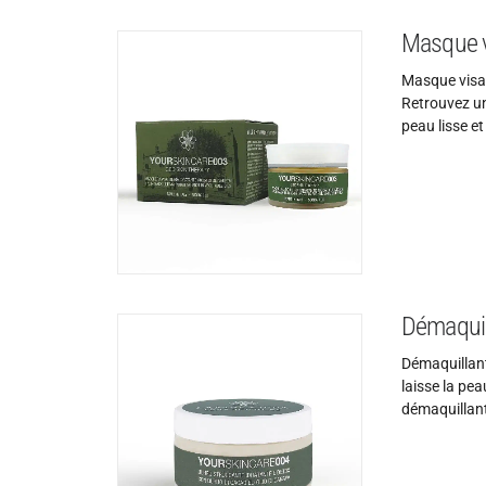
Masque v
Masque visag
Retrouvez un
peau lisse et
Démaquill
Démaquillant
laisse la pe
démaquillant